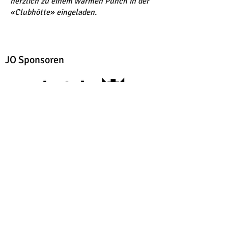
herzlich zu einem warmen Punch in der
«Clubhötte» eingeladen.
JO Sponsoren
Impressum
Kontakt