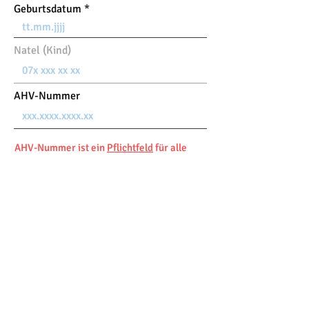
Geburtsdatum
Natel (Kind)
AHV-Nummer
AHV-Nummer ist ein
Pflichtfeld
für alle
Neuanmeldungen!
Schulklasse
P
Anmeldung
*
Gruppe
*
f
Ski
JO Allgemein
l
Snowboard
JO Freestyle
i
Turnen
c
JO+
h