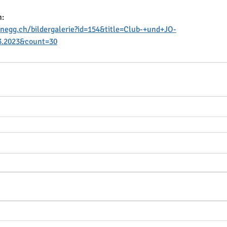
n:
negg.ch/bildergalerie?id=154&title=Club-+und+JO-
3.2023&count=30