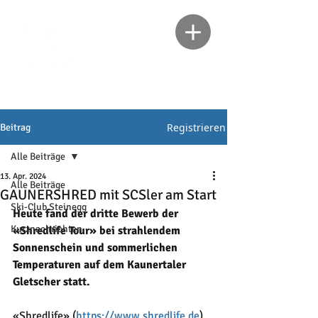
Registrieren
Beitrag
Alle Beiträge
13. Apr. 2024
Alle Beiträge
GAUNERSHRED mit SCSler am Start
Ski-Club Steinegg
Heute fand der dritte Bewerb der 
Kurznachrichten
«Shredlife Tour» bei strahlendem 
Sonnenschein und sommerlichen 
Temperaturen auf dem Kaunertaler 
Gletscher statt.
«Shredlife» (
https://www.shredlife.de
) 