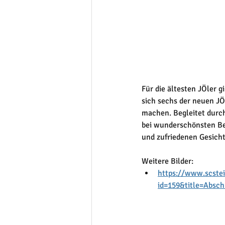
Für die ältesten JÖler g
sich sechs der neuen J
machen. Begleitet durch
bei wunderschönsten Bed
und zufriedenen Gesicht
Weitere Bilder:
https://www.scstei
id=159&title=Absc