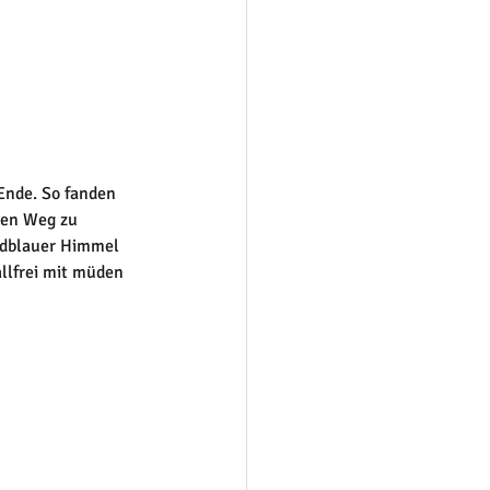
Ende. So fanden 
den Weg zu 
ndblauer Himmel 
llfrei mit müden 