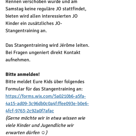
Rennen verschoben wurde und am 
Samstag keine reguläre JO stattfindet, 
bieten wird allen interessierten JO 
Kinder ein zusätzliches JO-
Stangentraining an.
Das Stangentraining wird Jérôme leiten. 
Bei Fragen ungeniert direkt Kontakt 
aufnehmen.
Bitte anmelden! 
Bitte meldet Eure Kids über folgendes 
Formular für das Stangentraining an:
https://forms.wix.com/5a0210b6-a5fa-
4a15-ad09-3c96db0c0a4f:ffee093e-b0e6-
4fcf-9763-2c92a0f7afac
(Gerne möchte wir in etwa wissen wie 
viele Kinder und Jugendliche wir 
erwarten dürfen 
☺️
)