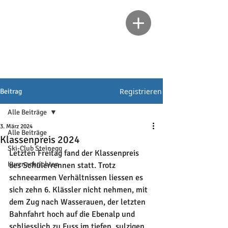
Registrieren
Beitrag
Alle Beiträge
3. März 2024
Alle Beiträge
Klassenpreis 2024
Ski-Club Steinegg
Letzten Freitag fand der Klassenpreis 
Kurznachrichten
des Schülerrennen statt. Trotz 
schneearmen Verhältnissen liessen es 
sich zehn 6. Klässler nicht nehmen, mit 
dem Zug nach Wasserauen, der letzten 
Bahnfahrt hoch auf die Ebenalp und 
schliesslich zu Fuss im tiefen, sulzigen 