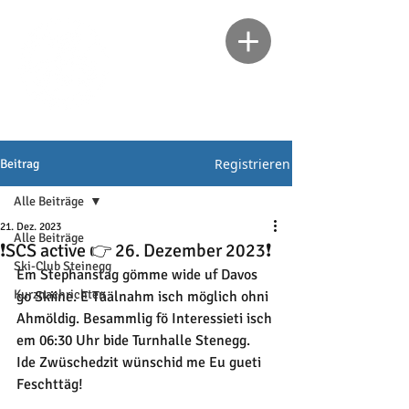
Registrieren
Beitrag
Alle Beiträge
21. Dez. 2023
Alle Beiträge
❗SCS active 👉 26. Dezember 2023❗
Ski-Club Steinegg
Em Stephanstag gömme wide uf Davos 
Kurznachrichten
go Skiine. E Täälnahm isch möglich ohni 
Ahmöldig. Besammlig fö Interessieti isch 
em 06:30 Uhr bide Turnhalle Stenegg.
Ide Zwüschedzit wünschid me Eu gueti 
Feschttäg!