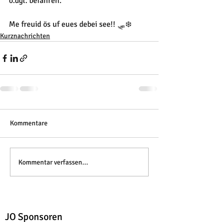
o.dgl. befahren. 
Me freuid ös uf eues debei see!! 🛷❄️
Kurznachrichten
Kommentare
Kommentar verfassen...
JO Sponsoren