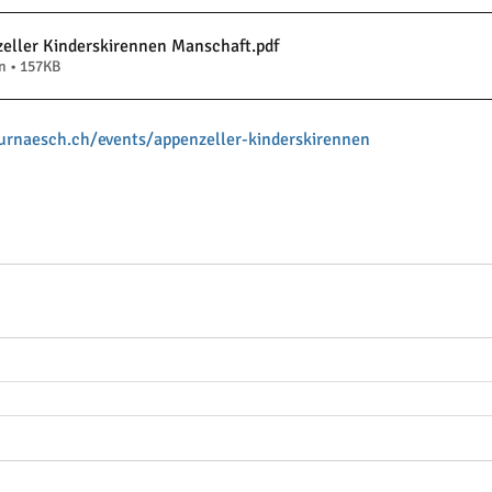
zeller Kinderskirennen Manschaft
.pdf
n • 157KB
urnaesch.ch/events/appenzeller-kinderskirennen