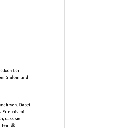
edoch bei 
nem Slalom und 
zunehmen. Dabei 
s Erlebnis mit 
, dass sie 
nten. 😁