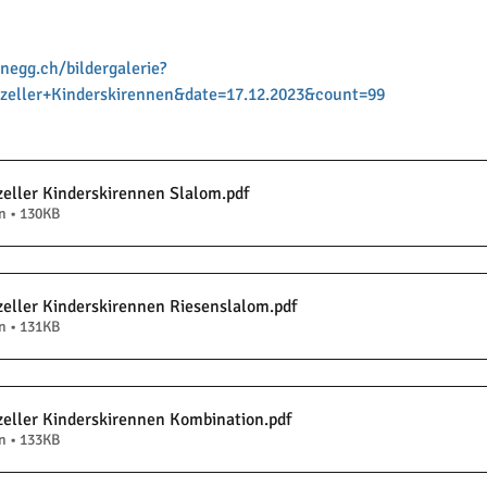
negg.ch/bildergalerie?
nzeller+Kinderskirennen&date=17.12.2023&count=99
zeller Kinderskirennen Slalom
.pdf
n • 130KB
zeller Kinderskirennen Riesenslalom
.pdf
n • 131KB
zeller Kinderskirennen Kombination
.pdf
n • 133KB