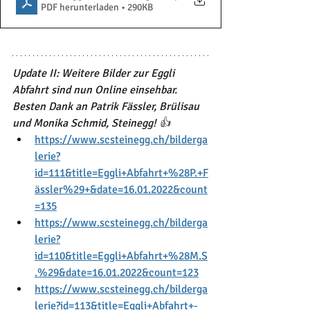
PDF herunterladen • 290KB
Update II: Weitere Bilder zur Eggli 
Abfahrt sind nun Online einsehbar. 
Besten Dank an Patrik Fässler, Brülisau 
und Monika Schmid, Steinegg! 👍
https://www.scsteinegg.ch/bilderga
lerie?
id=111&title=Eggli+Abfahrt+%28P.+F
ässler%29+&date=16.01.2022&count
=135
https://www.scsteinegg.ch/bilderga
lerie?
id=110&title=Eggli+Abfahrt+%28M.S
.%29&date=16.01.2022&count=123
https://www.scsteinegg.ch/bilderga
lerie?id=113&title=Eggli+Abfahrt+-