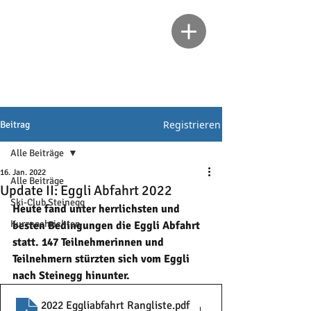
Registrieren
Beitrag
Alle Beiträge
16. Jan. 2022
Alle Beiträge
Update II: Eggli Abfahrt 2022
Ski-Club Steinegg
Heute fand unter herrlichsten und 
Kurznachrichten
besten Bedingungen die Eggli Abfahrt 
statt. 147 Teilnehmerinnen und 
Teilnehmern stürzten sich vom Eggli 
nach Steinegg hinunter. 
2022 Eggliabfahrt Rangliste
.pdf