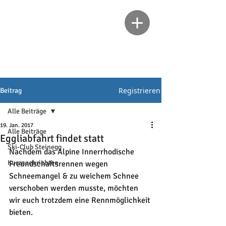
Registrieren
Beitrag
Alle Beiträge
19. Jan. 2017
Alle Beiträge
Eggliabfahrt findet statt
Ski-Club Steinegg
Nachdem das Alpine Innerrhodische 
Kurznachrichten
Freundschaftsrennen wegen 
Schneemangel & zu weichem Schnee 
verschoben werden musste, möchten 
wir euch trotzdem eine Rennmöglichkeit 
bieten.