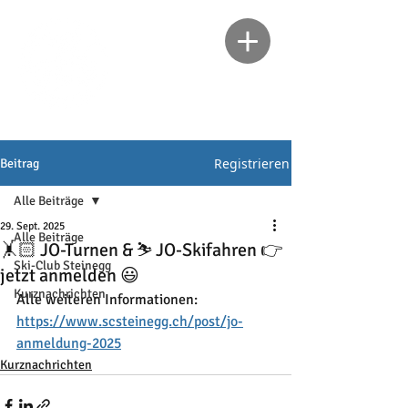
Registrieren
Beitrag
Alle Beiträge
29. Sept. 2025
Alle Beiträge
🤸🏻 JO-Turnen & ⛷️ JO-Skifahren 👉
Ski-Club Steinegg
jetzt anmelden 😃
Kurznachrichten
Alle weiteren Informationen: 
https://www.scsteinegg.ch/post/jo-
anmeldung-2025
Kurznachrichten