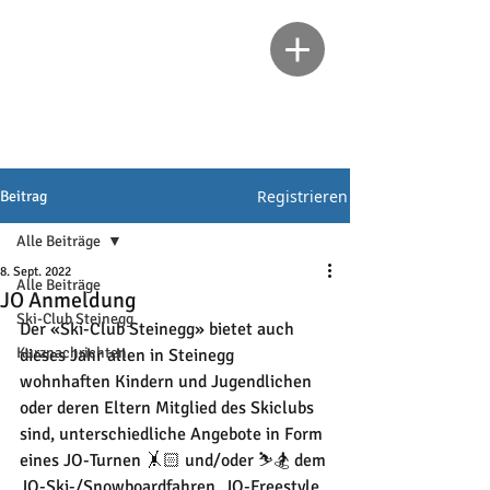
Registrieren
Beitrag
Alle Beiträge
8. Sept. 2022
Alle Beiträge
JO Anmeldung
Ski-Club Steinegg
Der «Ski-Club Steinegg» bietet auch 
Kurznachrichten
dieses Jahr allen in Steinegg 
wohnhaften Kindern und Jugendlichen 
oder deren Eltern Mitglied des Skiclubs 
sind, unterschiedliche Angebote in Form 
eines JO-Turnen 🤸🏻 und/oder ⛷🏂 dem 
JO-Ski-/Snowboardfahren, JO-Freestyle, 