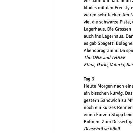
wir dann um halb neun 
blades mit den Freestyl
waren sehr lecker. Am N
viel die schwarze Piste
Lagerhaus. Die Grossen 
auch ins Lagerhaus. Dan
es gab Spagetti Bologne
Abendprogramm. Da spiel
The ONE and THREE
Elina, Dario, Valeria, Sa
Tag 3
Heute Morgen nach eine
ein bisschen kurvig. Da
gestern Sandwich zu Mi
noch ein kurzes Rennen
einen kurzen Stopp bei
Bohnen. Zum Dessert ga
Di eschtä vo hönä