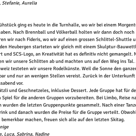
 Stefanie, Aurelia
hstück ging es heute in die Turnhalle, wo wir bei einem Morgen
ben. Nach Brennball und Völkerball holten wir dann doch noch u
ren wir nach Fideris, wo wir auf einen grossen Schlittel-Shuttle 
 den Heubergen starteten wir gleich mit einem Skulptur-Bauwett
 und SCS-Logo, an Kreativität hat es definitiv nicht gemangelt.
n wir unsere Schlitten ab und machten uns auf den Weg ins Tal. 
hweiz testeten wir unsere Rodelkünste. Weil die Sonne den ganzen
bar und nur an wenigen Stellen vereist. Zurück in der Unterkunft 
sabend vor. 
n Spiel für die anderen Gruppen vorzubereiten. Bei Limbo, Reise 
 wurden die letzten Gruppenpunkte gesammelt. Nach einer Tanzei
nk und danach wurden die Preise für die Gruppe verteilt. Obwohl 
bemerkbar machen, freuen sich alle auf den letzten Skitag.
önige
e, Luca, Sabrina, Nadine