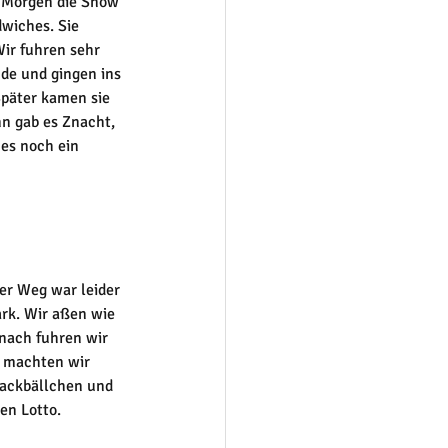
m Morgen die Snow 
wiches. Sie 
ir fuhren sehr 
de und gingen ins 
Später kamen sie 
nn gab es Znacht, 
es noch ein 
r Weg war leider 
rk. Wir aßen wie 
nach fuhren wir 
 machten wir 
Hackbällchen und 
n Lotto. 