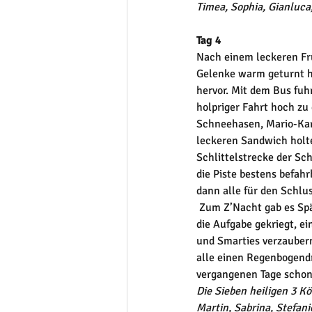
Timea, Sophia, Gianluca,
Tag 4 
Nach einem leckeren Frü
Gelenke warm geturnt ha
hervor. Mit dem Bus fuh
holpriger Fahrt hoch zu
Schneehasen, Mario-Kart
leckeren Sandwich holte
Schlittelstrecke der Sc
die Piste bestens befahr
dann alle für den Schlus
 Zum Z’Nacht gab es Spätzli und Geschnetzeles, inklusive Dessert. Jede Gruppe hat für den Schlussabend 
die Aufgabe gekriegt, ei
und Smarties verzaubern
alle einen Regenbogendri
vergangenen Tage schon 
Die Sieben heiligen 3 K
Martin, Sabrina, Stefani