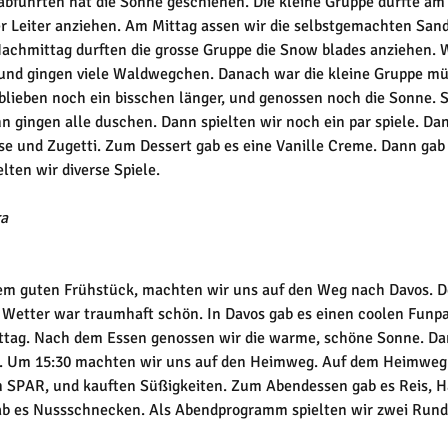
abfuhrten hat die Sonne geschienen. Die kleine Gruppe durfte a
er Leiter anziehen. Am Mittag assen wir die selbstgemachten Sand
achmittag durften die grosse Gruppe die Snow blades anziehen. W
, und gingen viele Waldwegchen. Danach war die kleine Gruppe mü
blieben noch ein bisschen länger, und genossen noch die Sonne. 
n gingen alle duschen. Dann spielten wir noch ein par spiele. Da
se und Zugetti. Zum Dessert gab es eine Vanille Creme. Dann gab 
ten wir diverse Spiele.
ra
m guten Frühstück, machten wir uns auf den Weg nach Davos. De
s Wetter war traumhaft schön. In Davos gab es einen coolen Funpa
ttag. Nach dem Essen genossen wir die warme, schöne Sonne. Da
. Um 15:30 machten wir uns auf den Heimweg. Auf dem Heimweg
m SPAR, und kauften Süßigkeiten. Zum Abendessen gab es Reis, 
b es Nussschnecken. Als Abendprogramm spielten wir zwei Runde