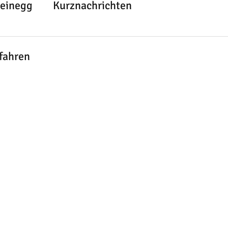
teinegg
Kurznachrichten
ifahren