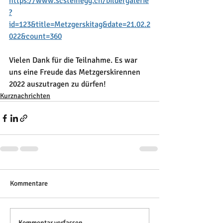
https://www.scsteinegg.ch/bildergalerie
?
id=123&title=Metzgerskitag&date=21.02.2
022&count=360
Vielen Dank für die Teilnahme. Es war 
uns eine Freude das Metzgerskirennen 
2022 auszutragen zu dürfen!
Kurznachrichten
Kommentare
Kommentar verfassen...