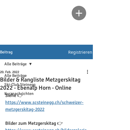
Registrieren
Beitrag
Alle Beiträge
20. Feb. 2022
Alle Beiträge
Bilder & Rangliste Metzgerskitag
Ski-Club Steinegg
2022 - Ebenalp Horn - Online
Kurznachrichten
Siehe 👉 
https://www.scsteinegg.ch/schweizer-
metzgerskitag-2022
Bilder zum Metzgerskitag 👉 